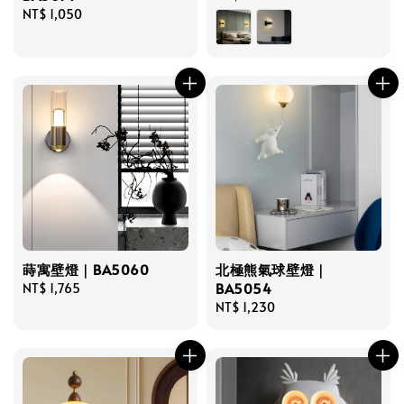
Regular
NT$ 1,050
price
price
蒔寓壁燈｜BA5060
北極熊氣球壁燈｜
BA5054
Regular
NT$ 1,765
price
Regular
NT$ 1,230
price