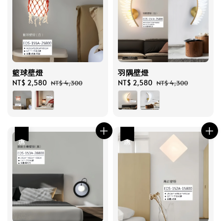
籃球壁燈
羽隅壁燈
Sale
NT$ 2,580
Regular
Sale
NT$ 2,580
Regular
NT$ 4,300
NT$ 4,300
price
price
price
price
優惠
優惠