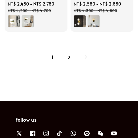
Sale
NT$ 2,480
-
NT$ 2,780
Regular
Sale
NT$ 2,580
-
NT$ 2,880
Regula
price
price
price
price
NT$ 4,200
-
NT$ 4,700
NT$ 4,300
-
NT$ 4,800
1
2
Follow us