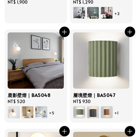
Regular
NT$ 1,900
Regular
NT$ 1,290
price
price
+2
鹿影壁燈｜BA5048
層境壁燈｜BA5047
Regular
NT$ 520
Regular
NT$ 930
price
price
+5
+1